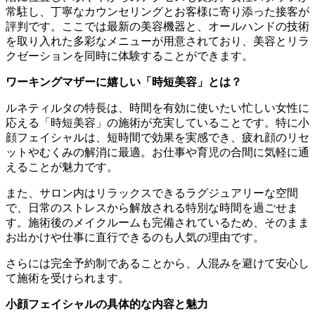
常駐し、丁寧なカウンセリングとお客様に寄り添った接客が
評判です。ここでは最新の美容機器と、オールハンドの技術
を取り入れた多彩なメニューが用意されており、美容とリラ
クゼーションを同時に体験することができます。
ワーキングマザーに嬉しい「時短美容」とは？
ルネティルタの特長は、時間を有効に使いたい忙しい女性に
応える「時短美容」の施術が充実していることです。特に小
顔フェイシャルは、短時間で効果を実感でき、疲れ顔のリセ
ットやむくみの解消に最適。お仕事や育児の合間に気軽に通
えることが魅力です。
また、サロン内はリラックスできるラグジュアリーな空間
で、日常のストレスから解放される特別な時間を過ごせま
す。施術後のメイクルームも完備されているため、そのまま
お出かけや仕事に直行できるのも人気の理由です。
さらには完全予約制であることから、人混みを避けて安心し
て施術を受けられます。
小顔フェイシャルの具体的な内容と魅力