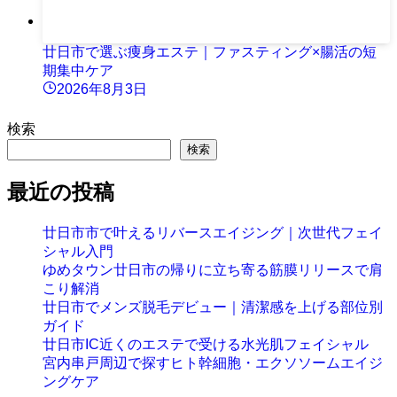
廿日市で選ぶ痩身エステ｜ファスティング×腸活の短
期集中ケア
2026年8月3日
検索
検索
最近の投稿
廿日市市で叶えるリバースエイジング｜次世代フェイ
シャル入門
ゆめタウン廿日市の帰りに立ち寄る筋膜リリースで肩
こり解消
廿日市でメンズ脱毛デビュー｜清潔感を上げる部位別
ガイド
廿日市IC近くのエステで受ける水光肌フェイシャル
宮内串戸周辺で探すヒト幹細胞・エクソソームエイジ
ングケア