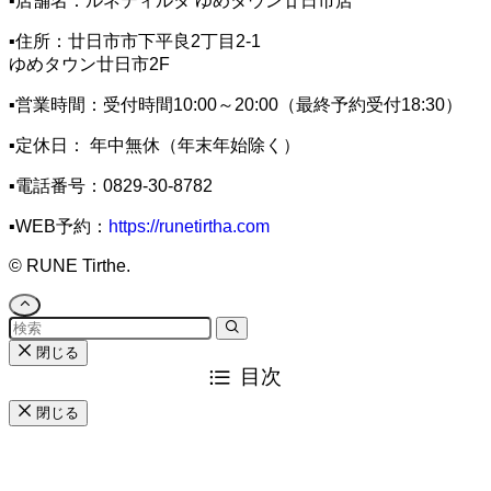
▪️店舗名：ルネティルタ ゆめタウン廿日市店
▪️住所：廿日市市下平良2丁目2-1
ゆめタウン廿日市2F
▪️営業時間：受付時間10:00～20:00（最終予約受付18:30）
▪️定休日： 年中無休（年末年始除く）
▪️電話番号：0829-30-8782
▪️WEB予約：
https://runetirtha.com
©
RUNE Tirthe.
閉じる
目次
閉じる