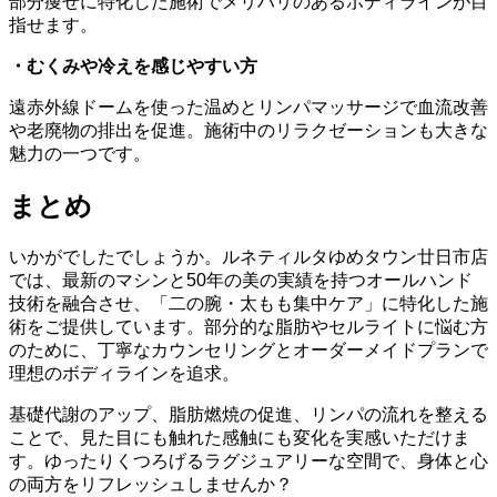
部分痩せに特化した施術でメリハリのあるボディラインが目
指せます。
・むくみや冷えを感じやすい方
遠赤外線ドームを使った温めとリンパマッサージで血流改善
や老廃物の排出を促進。施術中のリラクゼーションも大きな
魅力の一つです。
まとめ
いかがでしたでしょうか。ルネティルタゆめタウン廿日市店
では、最新のマシンと50年の美の実績を持つオールハンド
技術を融合させ、「二の腕・太もも集中ケア」に特化した施
術をご提供しています。部分的な脂肪やセルライトに悩む方
のために、丁寧なカウンセリングとオーダーメイドプランで
理想のボディラインを追求。
基礎代謝のアップ、脂肪燃焼の促進、リンパの流れを整える
ことで、見た目にも触れた感触にも変化を実感いただけま
す。ゆったりくつろげるラグジュアリーな空間で、身体と心
の両方をリフレッシュしませんか？