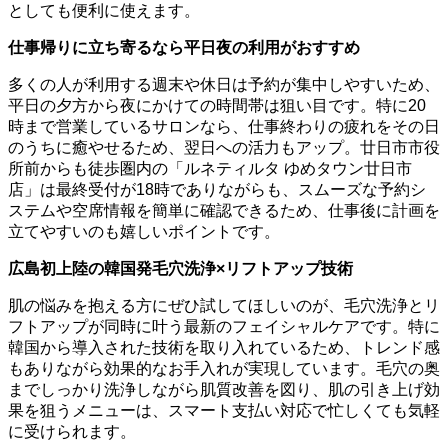
としても便利に使えます。
仕事帰りに立ち寄るなら平日夜の利用がおすすめ
多くの人が利用する週末や休日は予約が集中しやすいため、
平日の夕方から夜にかけての時間帯は狙い目です。特に20
時まで営業しているサロンなら、仕事終わりの疲れをその日
のうちに癒やせるため、翌日への活力もアップ。廿日市市役
所前からも徒歩圏内の「ルネティルタ ゆめタウン廿日市
店」は最終受付が18時でありながらも、スムーズな予約シ
ステムや空席情報を簡単に確認できるため、仕事後に計画を
立てやすいのも嬉しいポイントです。
広島初上陸の韓国発毛穴洗浄×リフトアップ技術
肌の悩みを抱える方にぜひ試してほしいのが、毛穴洗浄とリ
フトアップが同時に叶う最新のフェイシャルケアです。特に
韓国から導入された技術を取り入れているため、トレンド感
もありながら効果的なお手入れが実現しています。毛穴の奥
までしっかり洗浄しながら肌質改善を図り、肌の引き上げ効
果を狙うメニューは、スマート支払い対応で忙しくても気軽
に受けられます。