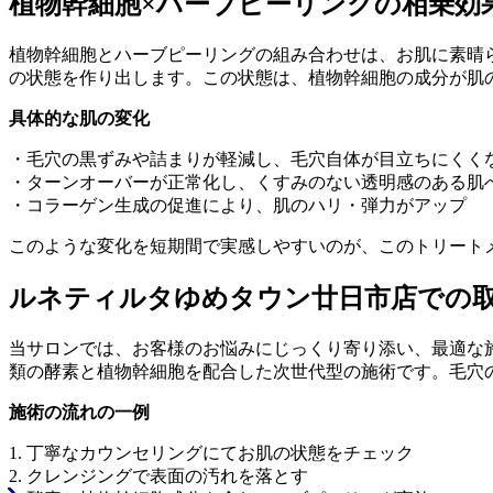
植物幹細胞×ハーブピーリングの相乗効
植物幹細胞とハーブピーリングの組み合わせは、お肌に素晴
の状態を作り出します。この状態は、植物幹細胞の成分が肌
具体的な肌の変化
・毛穴の黒ずみや詰まりが軽減し、毛穴自体が目立ちにくく
・ターンオーバーが正常化し、くすみのない透明感のある肌
・コラーゲン生成の促進により、肌のハリ・弾力がアップ
このような変化を短期間で実感しやすいのが、このトリート
ルネティルタゆめタウン廿日市店での
当サロンでは、お客様のお悩みにじっくり寄り添い、最適な施
類の酵素と植物幹細胞を配合した次世代型の施術です。毛穴
施術の流れの一例
1. 丁寧なカウンセリングにてお肌の状態をチェック
2. クレンジングで表面の汚れを落とす