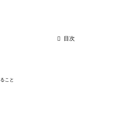
目次
ること